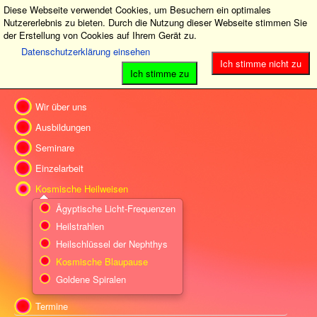
Diese Webseite verwendet Cookies, um Besuchern ein optimales
Nutzererlebnis zu bieten. Durch die Nutzung dieser Webseite stimmen Sie
der Erstellung von Cookies auf Ihrem Gerät zu.
Datenschutzerklärung einsehen
Ich stimme nicht zu
Ich stimme zu
Wir über uns
Ausbildungen
Seminare
Einzelarbeit
Kosmische Heilweisen
Ägyptische Licht-Frequenzen
Heilstrahlen
Heilschlüssel der Nephthys
Kosmische Blaupause
Goldene Spiralen
Termine