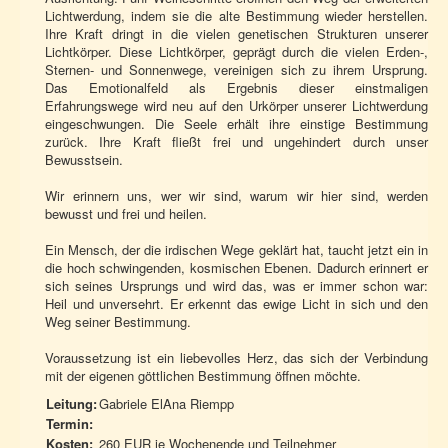
Lichtwerdung, indem sie die alte Bestimmung wieder herstellen.
Ihre Kraft dringt in die vielen genetischen Strukturen unserer
Lichtkörper. Diese Lichtkörper, geprägt durch die vielen Erden-,
Sternen- und Sonnenwege, vereinigen sich zu ihrem Ursprung.
Das Emotionalfeld als Ergebnis dieser einstmaligen
Erfahrungswege wird neu auf den Urkörper unserer Lichtwerdung
eingeschwungen. Die Seele erhält ihre einstige Bestimmung
zurück. Ihre Kraft fließt frei und ungehindert durch unser
Bewusstsein.
Wir erinnern uns, wer wir sind, warum wir hier sind, werden
bewusst und frei und heilen.
Ein Mensch, der die irdischen Wege geklärt hat, taucht jetzt ein in
die hoch schwingenden, kosmischen Ebenen. Dadurch erinnert er
sich seines Ursprungs und wird das, was er immer schon war:
Heil und unversehrt. Er erkennt das ewige Licht in sich und den
Weg seiner Bestimmung.
Voraussetzung ist ein liebevolles Herz, das sich der Verbindung
mit der eigenen göttlichen Bestimmung öffnen möchte.
Leitung:
Gabriele ElAna Riempp
Termin:
Kosten:
260 EUR je Wochenende und Teilnehmer